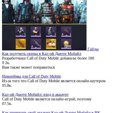
Гайды
Как получить скины в Кал оф Дьюти Мобайл
Разработчики Call of Duty Mobile добавили более 100
0
2к.
Вам также может понравиться
Никнеймы для Call of Duty Mobile
Из-за того что Call of Duty Mobile является онлайн-шутером
0
5.8к.
Кал оф Дьюти Мобайл: вход в аккаунт
Call of Duty Mobile является онлайн-игрой, поэтому
0
7.5к.
Как привязать свой аккаунт Кал оф Дьюти Мобайл в ВК