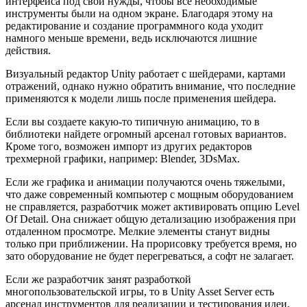
интерфейса под свои нужды, чтобы все необходимые
инструменты были на одном экране. Благодаря этому на
редактирование и создание программного кода уходит
намного меньше времени, ведь исключаются лишние
действия.
Визуальный редактор Unity работает с шейдерами, картами
отражений, однако нужно обратить внимание, что последние
применяются к модели лишь после применения шейдера.
Если вы создаете какую-то типичную анимацию, то в
библиотеки найдете огромный арсенал готовых вариантов.
Кроме того, возможен импорт из других редакторов
трехмерной графики, например: Blender, 3DsMax.
Если же графика и анимации получаются очень тяжелыми,
что даже современный компьютер с мощным оборудованием
не справляется, разработчик может активировать опцию Level
Of Detail. Она снижает общую детализацию изображения при
отдаленном просмотре. Мелкие элементы станут видны
только при приближении. На прорисовку требуется время, но
зато оборудование не будет перегреваться, а софт не залагает.
Если же разработчик занят разработкой
многопользовательской игры, то в Unity Asset Server есть
арсенал инструментов для реализации и тестирования идеи.