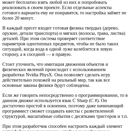
может бесплатно взять любой из них и попробовать
реализовать в своем проекте. Если отдельные аспекты
готового варианта ему не понравятся, то настройка займет не
более 20 минут.
В каждый пресет входит готовая физика твердых (дерево,
оружие, детали транспорта) и мягких (волосы, трава, листва)
деталей. При этом система проверяет соответствие
параметров однотипных предметов, чтобы не было таких
ситуаций, когда вода в одной луже колеблется в левую
сторону, а в соседней — в правую.
Стоит уточнить, что имитация движения объектов и
физических явлений происходит с использованием
разработки Nvidia PhysX. Она позволяет сделать игру
действительно похожей на реальный мир, так как все
основные законы физики будут соблюдены.
Если же говорить непосредственно о программировании, то в
данном движке используется язык C Sharp (С #). Он
достаточно простой в освоении, поэтому даже начинающий
программист сможет создавать квесты с разветвленной
структурой, масштабные события с десятками триггеров и т.п.
При этом разработчик способен настроить каждый элемент