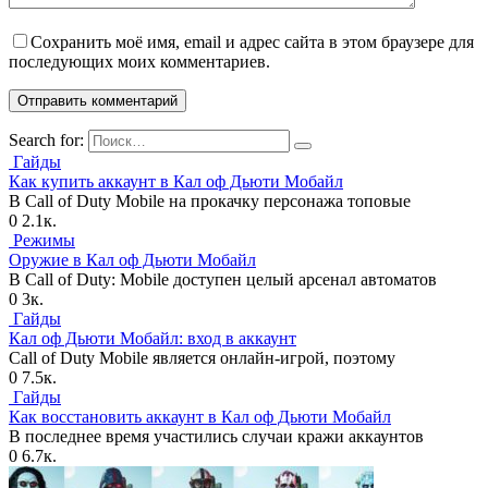
Сохранить моё имя, email и адрес сайта в этом браузере для
последующих моих комментариев.
Search for:
Гайды
Как купить аккаунт в Кал оф Дьюти Мобайл
В Call of Duty Mobile на прокачку персонажа топовые
0
2.1к.
Режимы
Оружие в Кал оф Дьюти Мобайл
В Call of Duty: Mobile доступен целый арсенал автоматов
0
3к.
Гайды
Кал оф Дьюти Мобайл: вход в аккаунт
Call of Duty Mobile является онлайн-игрой, поэтому
0
7.5к.
Гайды
Как восстановить аккаунт в Кал оф Дьюти Мобайл
В последнее время участились случаи кражи аккаунтов
0
6.7к.