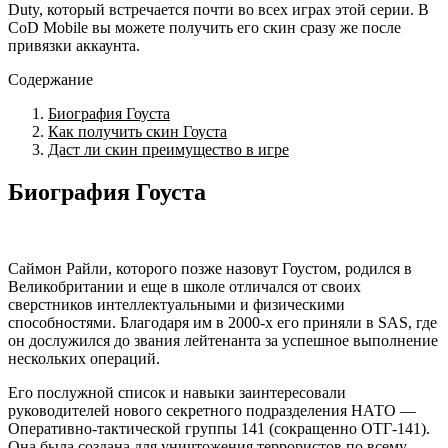
Duty, который встречается почти во всех играх этой серии. В
CoD Mobile вы можете получить его скин сразу же после
привязки аккаунта.
Содержание
Биография Гоуста
Как получить скин Гоуста
Даст ли скин преимущество в игре
Биография Гоуста
Саймон Райли, которого позже назовут Гоустом, родился в
Великобритании и еще в школе отличался от своих
сверстников интеллектуальными и физическими
способностями. Благодаря им в 2000-х его приняли в SAS, где
он дослужился до звания лейтенанта за успешное выполнение
нескольких операций.
Его послужной список и навыки заинтересовали
руководителей нового секретного подразделения НАТО —
Оперативно-тактической группы 141 (сокращенно ОТГ-141).
Она была создана для уничтожения террористов по всему