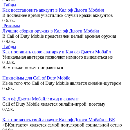
Гайды
Как восстановить аккаунт в Кал оф Дьюти Мобайл
В последнее время участились случаи кражи аккаунтов
0
6.7к.
Режимы
Лучшие сборки оружия в Кал оф Дьюти Мобайл
В Call of Duty Mobile представлен целый арсенал оружия
0
9.6к.
Гайды
Как поставить свою аватарку в Кал оф Дьюти Мобайл
Уникальная аватарка позволяет немного выделиться из
0
3.8к.
Вам также может понравиться
Никнеймы для Call of Duty Mobile
Из-за того что Call of Duty Mobile является онлайн-шутером
0
5.8к.
Кал оф Дьюти Мобайл: вход в аккаунт
Call of Duty Mobile является онлайн-игрой, поэтому
0
7.5к.
Как привязать свой аккаунт Кал оф Дьюти Мобайл в ВК
«ВКонтакте» является самой популярной социальной сетью